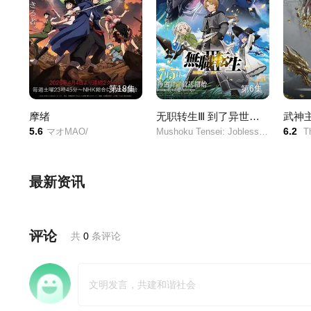
第18集
第6集
摩绪
无职转生Ⅲ 到了异世界就拿出真本事 第三季
武神
5.6
6.2
マオMAO/
Mushoku Tensei: Jobless Reincarnation Season 3/
The G
最新资讯
评论
共
0
条评论