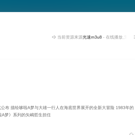
当前资源来源
光速m3u8
- 在线播放,无需安装播
式公布 描绘哆啦A梦与大雄一行人在海底世界展开的全新大冒险 1983年
啦A梦》系列的矢嶋哲生担任