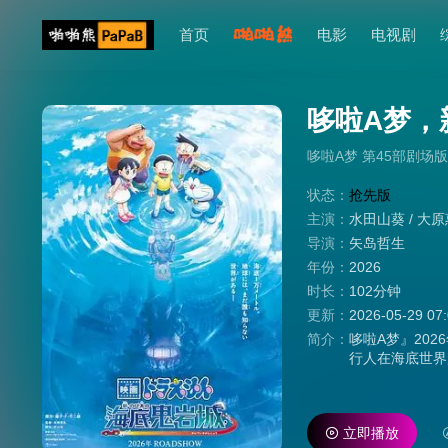
首页
电影
电视剧
哆啦A梦，新
哆啦A梦 第45部剧场版
状态：
抢先版
主演：
水田山葵
/
大原
导演：
矢岛哲生
年份：
2026
时长：
102分钟
更新：
2026-05-29 07
简介：
哆啦A梦』20
行人在海底世界
由首次执导《电
立即播放