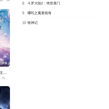
8
斗罗大陆2：绝世唐门
9
哪吒之魔童闹海
10
牧神记
第16集
小书痴的下克上领主的养女
選んでいられません～/