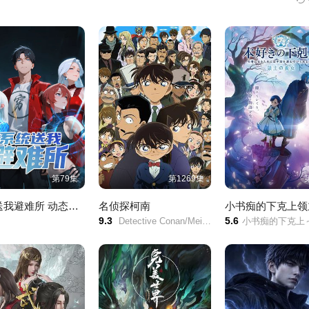
第79集
第1269集
系统送我避难所 动态漫画 第一季
名侦探柯南
9.3
5.6
Detective Conan/Meitantei Conan/Case Closed/
小书痴的下克上～为了成为图书管理员而不择手段～/第四季/本好きの下剋上～司書になるためには手段を