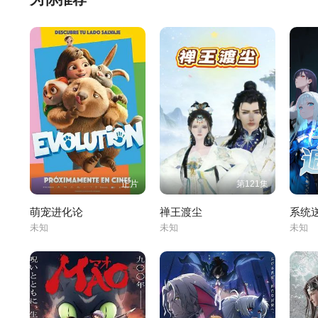
正片
第121集
萌宠进化论
禅王渡尘
未知
未知
未知