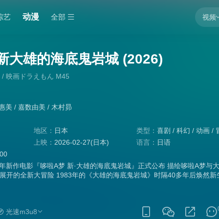
动漫
综艺
全部
视频
大雄的海底鬼岩城 (2026)
 / 映画ドラえもん M45
惠美
/
嘉数由美
/
木村昴
地区：
日本
类型：
喜剧
/
科幻
/
动画
/
上映：
2026-02-27(日本)
语言：
日语
:00
26年新作电影『哆啦A梦 新·大雄的海底鬼岩城』正式公布 描绘哆啦A梦与
展开的全新大冒险 1983年的《大雄的海底鬼岩城》时隔40多年后焕然新
影哆啦A梦》系列的矢嶋哲生担任
光速m3u8