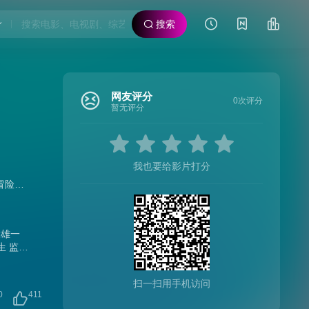
搜索
网友评分
0次评分
暂无评分
我也要给影片打分
冒险
/
动画片
/
动漫电影
大雄一
生 监督
扫一扫用手机访问
0
411