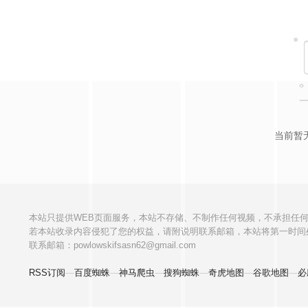
当前暂
本站只提供WEB页面服务，本站不存储、不制作任何视频，不承担任
若本站收录内容侵犯了您的权益，请附说明联系邮箱，本站将第一时间
联系邮箱：powlowskifsasn62@gmail.com
RSS订阅
—
百度蜘蛛
—
神马爬虫
—
搜狗蜘蛛
—
奇虎地图
—
谷歌地图
—
必