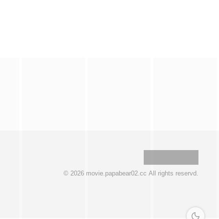
© 2026 movie.papabear02.cc All rights reservd.
深色模式