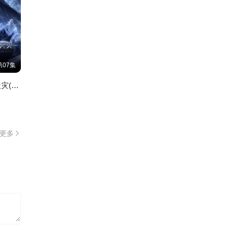
第07集
死灵法师,我即是天灾(2026)
更多