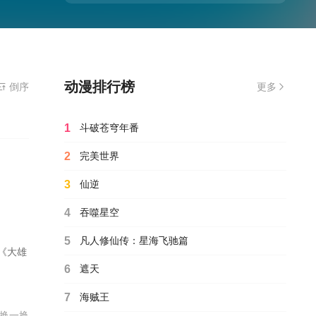
动漫排行榜
放器
倒序
更多
1
斗破苍穹年番
2
完美世界
3
仙逆
4
吞噬星空
5
凡人修仙传：星海飞驰篇
的《大雄
6
遮天
7
海贼王
换一换