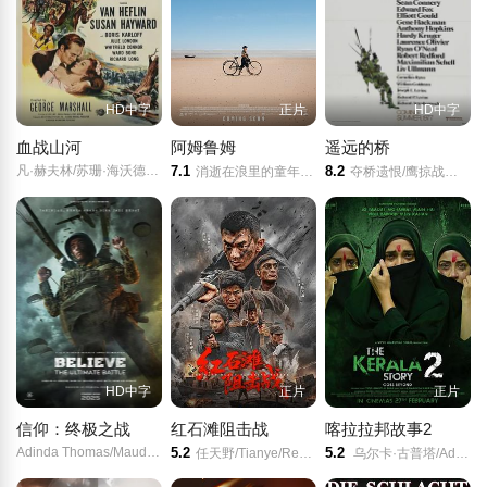
HD中字
正片
HD中字
血战山河
阿姆鲁姆
遥远的桥
凡·赫夫林/苏珊·海沃德/波利斯·卡洛夫/朱莉·伦敦/
7.1
8.2
消逝在浪里的童年(台)/
夺桥遗恨/鹰掠战士/英雄冢/
HD中字
正片
正片
信仰：终极之战
红石滩阻击战
喀拉拉邦故事2
Adinda Thomas/Maudy Kusnaedi/Hardi Fadhillah/
5.2
5.2
任天野/Tianye/Ren//饰演覃达桂/李易泽/Yize/Li/饰演陈文渊/及晓光//饰演潘新潮/郭茗苑/Mingyuan/Guo/饰演/覃娜洁/赵晴玉舒//饰演/向井立夫/姜志峰/Zhifeng/Jiang//饰演/陈冠英/
乌尔卡·古普塔/Aditi Bhatia/Aishwarya Ojha/阿尔卡·阿明/