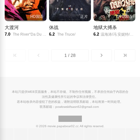
HD国语
正片
DVD国语
大渡河
休战
地狱大搏杀
7.0
6.2
6.2
The River“Da Du He”/Cross The DADU River/
The Truce/
温海涛/冯.安妮特/东方闻樱/
1 / 28
本站只提供WEB页面服务，本站不存储、不制作任何视频，不承担任何由于内容的合
法性及健康性所引起的争议和法律责任。
若本站收录内容侵犯了您的权益，请附说明联系邮箱，本站将第一时间处理。
联系邮箱：powlowskifsasn62@gmail.com
© 2026 movie.papabear02.cc All rights reservd.