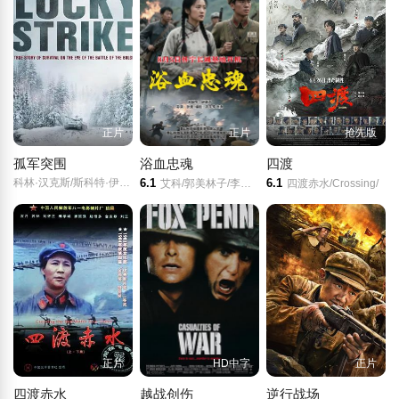
正片
正片
抢先版
孤军突围
浴血忠魂
四渡
科林·汉克斯/斯科特·伊斯特伍德/
6.1
6.1
艾科/郭美林子/李博/葛佳佳/邓凯匀/周星宜/红卫姝辰/张博/胡骁源/陈宇星/朱丹蕾/张庆亮/
四渡赤水/Crossing/
正片
HD中字
正片
四渡赤水
越战创伤
逆行战场