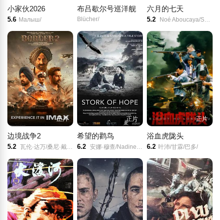
小家伙2026
布吕歇尔号巡洋舰
六月的七天
5.6
Blücher/
5.2
Малыш/
Noé Aboucaya/Sonia Pérez/Alain Marseglia/
正片
正片
正片
边境战争2
希望的鹳鸟
浴血虎陇头
5.2
6.2
6.2
瓦伦·达万/桑尼·戴尔/迪尔吉特·多桑/阿汗·谢迪/Nitish Nirmal/Vinali Bhatnagar/Sai Dibyajyoti Behera/Aman Mishra Dz/Dj Sarvam Music/
安娜·穆查/Nadine Heidenreich/Anna Yuzhakova/Tatiana Garkusha/Lyudmila Sidorkevich/
叶沛/甘霖/巴多/