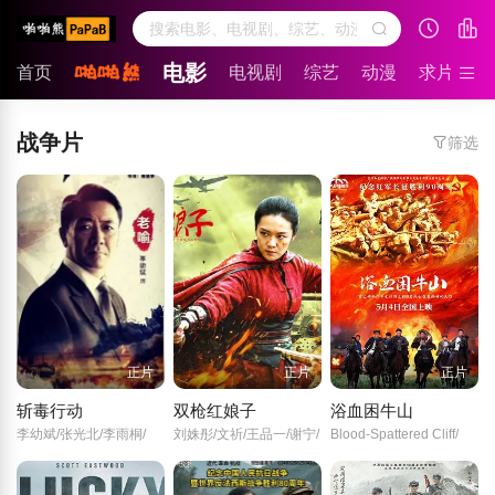
电影
首页
电视剧
综艺
动漫
求片留言
战争片
筛选
正片
正片
正片
斩毒行动
双枪红娘子
浴血困牛山
李幼斌/张光北/李雨桐/
刘姝彤/文祈/王品一/谢宁/
Blood-Spattered Cliff/