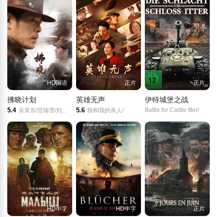
HD国语
正片
正片
拂晓计划
英雄无声
伊特城堡之战
5.4
5.6
Battle for Castle Itter/
吴英东/范瑞雪/刘世华/
我和我的亲人/
HD中字
HD中字
正片