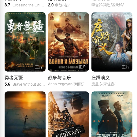
8.7
2.0
李仓卯/梁恩/孟天鸿/
Crossing the Chishui River Four Times/
孽战(港)/
正片
正片
正片
勇者无疆
战争与音乐
庄蹻演义
5.6
Anna Yegoyan/伊丽莎维塔·莫里亚克/
庞显东/宋佳音/
Brave Without Boundaries/