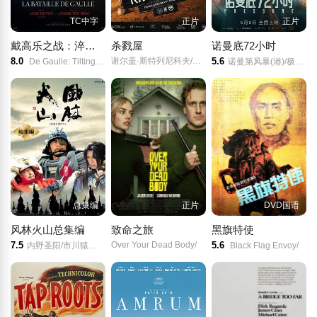
TC中字
正片
正片
戴高乐之战：淬炼时代
杀戮屋
诺曼底72小时
8.0
谢尔盖·斯特列尼科夫/Denis Kapustin/
5.6
De Gaulle: Tilting Iron/La Bataille De Gaulle/De Gaulle: Résistance/
诺曼第风暴(港)/极限高压/高压/
总集编
正片
DVD国语
风林火山总集编
致命之旅
黑旗特使
7.5
Over Your Dead Body/
5.6
内野圣阳/市川猿之助/神威乐斗/池胁千鹤/
Black Flag Envoy/