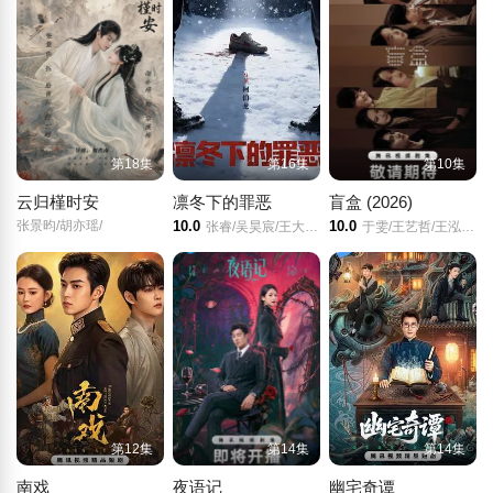
第18集
第16集
第10集
云归槿时安
凛冬下的罪恶
盲盒 (2026)
张景昀/胡亦瑶/
10.0
10.0
张睿/吴昊宸/王大奇/孙之鸿/
于雯/王艺哲/王泓鑫/卜冠今/
第12集
第14集
第14集
南戏
夜语记
幽宅奇谭