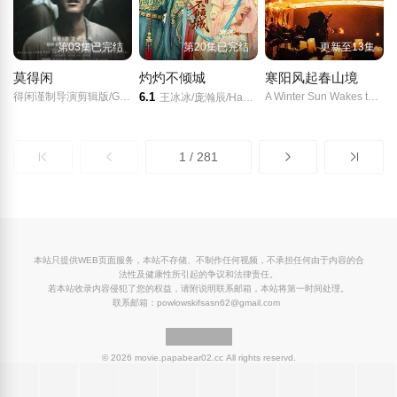
第03集已完结
第20集已完结
更新至13集
莫得闲
灼灼不倾城
寒阳风起春山境
得闲谨制导演剪辑版/Gezhi Town/
6.1
A Winter Sun Wakes the Wind in Spring Hill/
王冰冰/庞瀚辰/Hanchen/Pang/林思意/成方旭/朱宏嘉/郭甲醛/奥黛丽厚本/傅迦/
1 / 281
本站只提供WEB页面服务，本站不存储、不制作任何视频，不承担任何由于内容的合
法性及健康性所引起的争议和法律责任。
若本站收录内容侵犯了您的权益，请附说明联系邮箱，本站将第一时间处理。
联系邮箱：powlowskifsasn62@gmail.com
© 2026 movie.papabear02.cc All rights reservd.