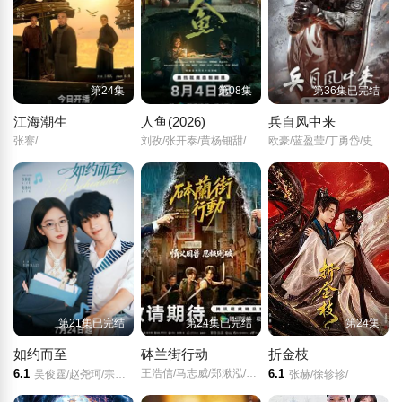
第24集
第08集
第36集已完结
江海潮生
人鱼(2026)
兵自风中来
张謇/
刘孜/张开泰/黄杨钿甜/董勇/张帆/陈创/何思甜/张棪琰/罗海琼/是安/赵健/段钰/董向荣/薛佳凝/方晓东/李庆誉/张译文/
欧豪/蓝盈莹/丁勇岱/史兰芽/
第21集已完结
第24集已完结
第24集
如约而至
砵兰街行动
折金枝
6.1
王浩信/马志威/郑湫泓/刘尚麟/
6.1
吴俊霆/赵尧珂/宗元圆/高晓攀/李行亮/吴莫愁/辉子/王心怡/熊汝霖/孙一杰/曲羿成/王予/王旭东/高姝瑶/许纯/李泽宇/蔡淇/
张赫/徐轸轸/