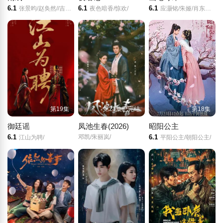
6.1
6.1
6.1
张景昀/赵奂然//吉舒亦/
夜色暗香/惊欢/
应灏铭/朱娅/肖东昊/宋未央/
第19集
第21集已完结
第18集
御廷谣
凤池生春(2026)
昭阳公主
6.1
邓凯/朱丽岚/
6.1
江山为聘/
平阳公主/朝阳公主/