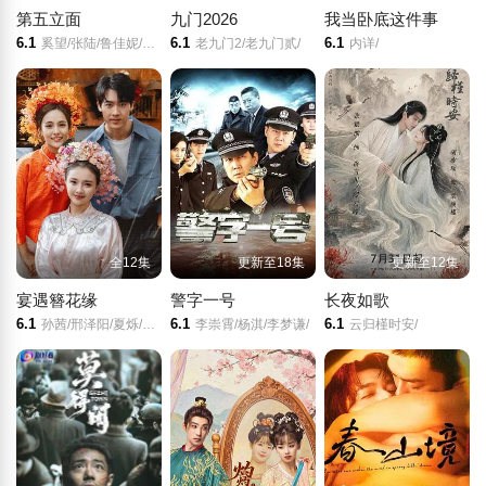
第五立面
九门2026
我当卧底这件事
6.1
6.1
6.1
奚望/张陆/鲁佳妮/王之一/
老九门2/老九门贰/
内详/
全12集
更新至18集
更新至12集
宴遇簪花缘
警字一号
长夜如歌
6.1
6.1
6.1
孙茜/邢泽阳/夏烁/郭若涵/谢雷/
李崇霄/杨淇/李梦谦/
云归槿时安/