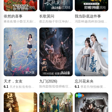
第30集已完结
第24集已完结
第23集已完结
依然的喜事
长歌莫问
我当卧底这件事
蒋依依/黄小蕾/王天辰/李依晓/
蔡正杰/杨子菲/王坤炎/刘美辰/
冯雷/梓越/高梓添/汤镇业/杨帆/
第14集
第16集
第24集
天才，女友
九门(2026)
忘川花未央
6.1
陈伟霆/陈瑶/曾舜晞/王茂蕾/王奕婷/李乃文/释小龙/应灏铭/季肖冰/胡耘豪/徐正溪/章涛/王祖一/刘畅/杨钧丞/杨昊博/陈鸿锦/吴圣麒/林秋楠/扈帷/雷丰瑞/
6.1
天才女友/去有你的夏天/当你耀眼时/
李若天/张悦楠/黄志玮/