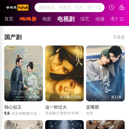
电视剧
首页
电影
综艺
动漫
求片留言
国产剧
筛选
第45集
第33集已完结
第11集
锦心似玉
这一秒过火
蓝嘴唇
5.6
张凌赫/王楚然/付辛博/徐振轩/
未知
庶女攻略/默言花事/罗十一娘/The Sword and the Brocade/