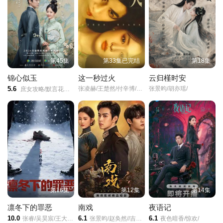
第22集
第23集
第24集
第25集
第26集
第27集
第45集
第33集已完结
第18集
第28集
第29集
第30集
锦心似玉
这一秒过火
云归槿时安
5.6
张凌赫/王楚然/付辛博/徐振轩/
张景昀/胡亦瑶/
庶女攻略/默言花事/罗十一娘/The Sword and the Brocade/
第31集
第32集
第33集
第34集
第35集
第36集已完结
第16集
第12集
第14集
凛冬下的罪恶
南戏
夜语记
10.0
6.1
6.1
张睿/吴昊宸/王大奇/孙之鸿/
张景昀/赵奂然//吉舒亦/
夜色暗香/惊欢/