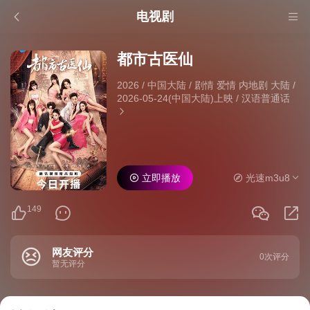
电视剧
都市古医仙
2026
/
中国大陆
/
剧情 爱情 内地剧 大陆
/
2026-05-24(中国大陆)上映
/
汉语普通话
立即播放
光速m3u8
149
网友评分
0次评分
暂无评分