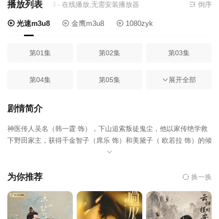
播放列表
源来源
光速m3u8
- 在线播放,无需安装播放器
倒序
光速m3u8
金鹰m3u8
1080zyk
第01集
第02集
第03集
第04集
第05集
第06集
展开全部
第07集
第08集
第09集
剧情简介
神医传人吴名（韩一霆 饰），下山追索叛徒鬼尘，他以家传绝学救
第10集
第11集
第12集
下野田家主，获得千金智子（席乐 饰）和美黛子（ 欧若拉 饰）的倾
慕，又以仁心妙手治愈霸总苏婉（潘铭允 饰）的怪疾，赢得芳心暗
第13集
第14集
第15集
许。最终在几女共同协助下击杀了叛徒鬼尘，最终，吴名与众女携
手悬壶济世。
为你推荐
换一换
第16集
第17集
第18集
第19集
第20集
第21集