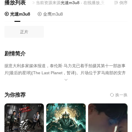
播放列表
当前资源来源
光速m3u8
- 在线播放,无需安装播放器
倒序
光速m3u8
金鹰m3u8
正片
剧情简介
据意大利多家媒体报道，泰伦斯·马力克已着手拍摄其第十一部故事
片[最后的星球](The Last Planet，暂译)。片场位于罗马南部的安齐
奥附近，尤其是托尔·卡尔达拉自然保护区。据悉，这部电影将通过
福音派的寓言来传达“基督的生命”。消息称，拍摄实际上已经进行了
几个星期。
为你推荐
换一换