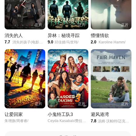
正片
正片
正片
消失的人
异林：秘境寻踪
懵懂情欲
7.7
9.0
2.0
消失的孩子(电影版)/海葵/Vanishing Point/
邱佳婧/马世玮/
Karoline Hamm/
正片
正片
正片
让爱回家
小鬼特工队3
避风港湾
朱增旗/周睿睿/
Ceyda Kasabalı/费拉特·阿尔拜伦/
7.8
汤姆·沃帕特/迈克尔·格兰特/