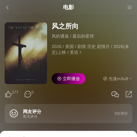
电影
风之所向
风的通途 / 最后的星球
2026
/
美国
/
剧情 历史 剧情片
/
2026(未
定)上映
/
英语
立即播放
光速m3u8
277
0
网友评分
0次评分
暂无评分