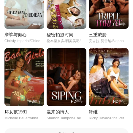
HD中字
HD中字
HD中字
摩挲与倾心
秘密拍摄时间
三重威胁
Christy Imperial/Chloe Jenna/
松本菜奈实/明美美羽/并木塔子/山科圭太/川瀬陽太/千浦僚/
安吉拉·莫雷纳/Stephanie Raz/米凯拉·拉兹/
HD中字
HD中字
HD中字
坏女孩1981
赢来的情人
纤维
Michelle Bauer/Anna Ventura/Victoria Knoll/Lenora Bruce/John Leslie/Ron Jeremy/
Shanon Tampon/Cheena Dizon/Angelo Ilagan/理查德·索拉诺/
Ricky Davao/Rica Peralejo//毛伊·泰勒/