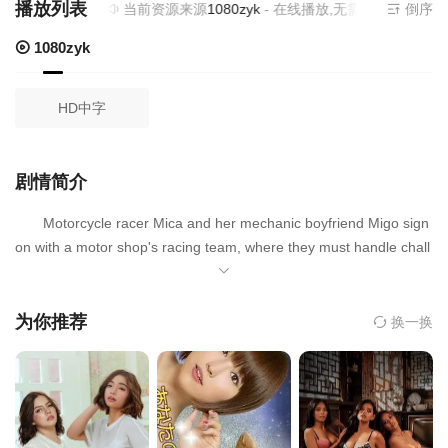
播放列表
当前资源来源
1080zyk
- 在线播放,无需安装播放器
倒序
1080zyk
HD中字
剧情简介
Motorcycle racer Mica and her mechanic boyfriend Migo sign
on with a motor shop's racing team, where they must handle chall
enging new dynamics that test their skills and relationship to the b
reaking point.
为你推荐
换一换