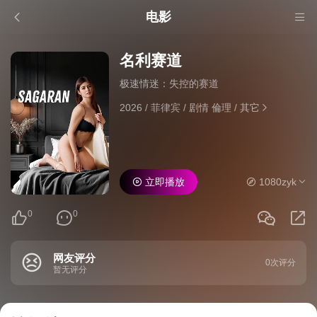
电影
名利赛道
极速情迷：失控的赛道
2026
/
菲律宾
/
剧情 倫理
/
其它
立即播放
1080zyk
0
0
网友评分
0次评分
暂无评分