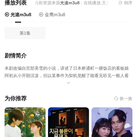
播放列表
当前资源来源
光速m3u8
- 在线播放,无需安装播放器
倒序
光速m3u8
金鹰m3u8
第1集
剧情简介
本剧改编自宫部美雪的小说，讲述了日本桥通町一膳饭店的看板娘
阿初从小开朗活泼，但以某事件为契机觉醒了能看见听见一般人看
不见听不见的东西的通灵力量，从此与草食系武士学徒古泽右京之
介组成凹凸搭档，共同面对并挑战怪异奇谈事件。最先是死去的男
人苏醒了，不久后又发生了被认为是死人附身所致的杀人事件。杀
为你推荐
换一换
人事件和死人附身，忠臣藏和颤动岩，两个谜团剧烈地起伏着，展
现出了意想不到的联系…