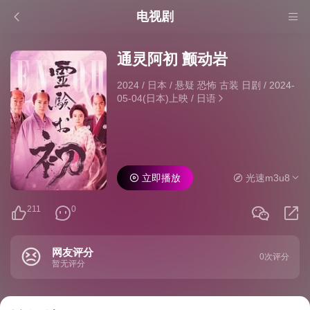
电视剧
通灵阿初 颤动岩
2024
/
日本
/
悬疑 恐怖 古装 日剧
/
2024-
05-04(日本)上映
/
日语
立即播放
光速m3u8
211
0
网友评分
0次评分
暂无评分