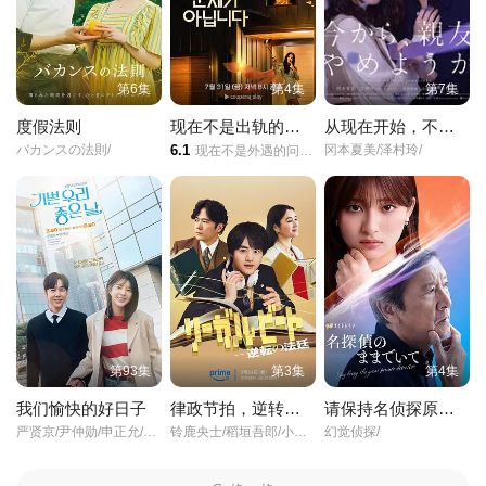
第6集
第4集
第7集
度假法则
现在不是出轨的问题
从现在开始，不做朋友了吧
バカンスの法則/
6.1
冈本夏美/泽村玲/
现在不是外遇的问题(台)/不伦现在不是问题/现在出轨不是问题/
第93集
第3集
第4集
我们愉快的好日子
律政节拍，逆转法庭
请保持名侦探原来的样子
严贤京/尹仲勋/申正允/尹多英/金惠玉/鲜于在德/尹多勋/文喜京/李商淑/郑孝彬/李家豪/郑永琡/
铃鹿央士/稻垣吾郎/小雪/前原瑞树/
幻觉侦探/