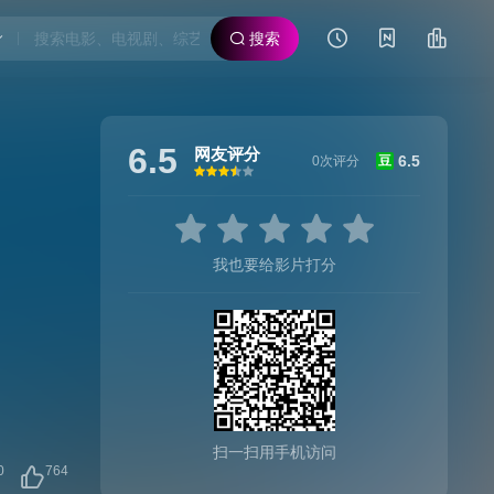
搜索
6.5
网友评分
6.5
0次评分
豆
很差
较差
还行
推荐
力荐
我也要给影片打分
扫一扫用手机访问
0
764