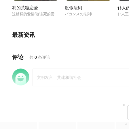
我的荒糖恋爱
度假法则
仆人
这糟糕的爱情/这该死的爱情/
バカンスの法則/
仆人王
最新资讯
评论
共
0
条评论