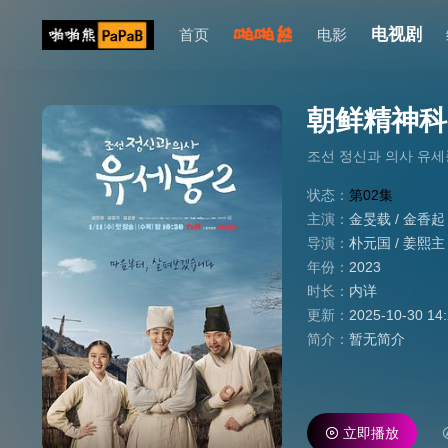
电视剧
首页
电影
朝鲜精神科
조선 정신과 의사 유세
状态：
第02集
主演：
金旻载
/
金香起
导演：
朴元国
/
姜熙主
年份：
2023
时长：
内详
更新：
2025-10-30 14
简介：
暂无简介
立即播放