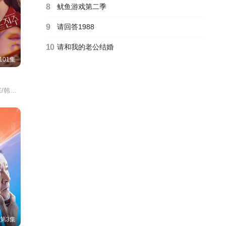
8
鱿鱼游戏第二季
9
请回答1988
10
请和我的老公结婚
101集
朴真熙/李甫姫/李元宗/韩振熙/李应敬/李代延/金惠仙/金宣敬/이정용/채빈/
第3集