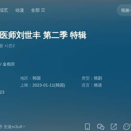
综艺
动漫
全部
视频
医师刘世丰 第二季 特辑
풍 시즌2
/
金相庆
地区：
韩国
类型：
韩剧
上映：
2023-01-11(韩国)
语言：
韩语
:23
光速m3u8