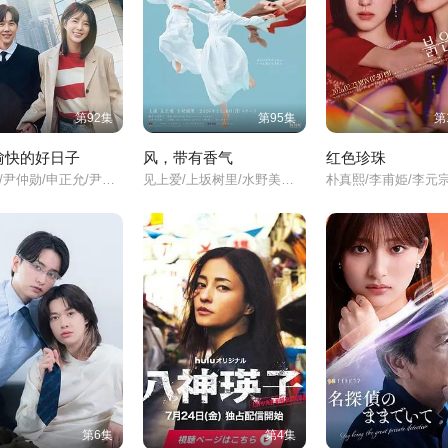
第92集
第95集
第
愉快的好日子
风，带有香气
红色珍珠
严贤京/尹仲勋/申正允/尹多英/金惠玉/鲜于在德/尹多勋/文喜京/李商淑/郑孝彬/李家豪/郑永琡/
见上爱/上坂树里/水野美纪/早坂美海/小林隆/小林虎之介/津崎史郎/岩瀬顕子/三浦贵大/根岸季衣/大岛美幸/义达祐未/たくや/原田泰造/北村一辉/佐野晶哉/藤原季节/林裕太/坂东弥十郎/内田慈/小倉史也/片冈鹤太郎/松金米子/广冈由里子/春海四方/多部未华子/高岛政宏/二田絢乃/中田青渚/井上向日葵/丸山礼/研直子/生田绘梨花/菊池亚希子/中井友望/木越明/原嶋凛/玄理/伊势志摩/古川雄大/坂口涼太郎/平野生成/森田甘路/猫背椿/饭尾和树/若林时英/村上穂乃佳/东野绚香/大河原次郎/野添义弘/筒井道隆/仲/
第6集
第4集