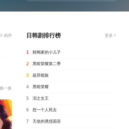
日韩剧排行榜
放器
倒序
更多
1
财阀家的小儿子
2
黑暗荣耀第二季
3
超异能族
4
黑暗荣耀
换一换
5
泪之女王
6
想一个人死去
7
天使的诱惑国语