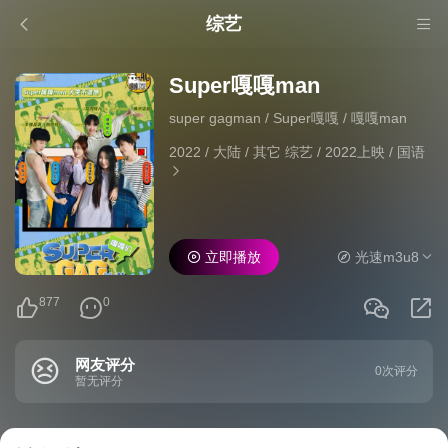
综艺
Super嘎嘎man
super gagman / Super嘎嘎 / 嘎嘎man
2022
/
大陆
/
其它 综艺
/
2022上映
/
国语
立即播放
光速m3u8
877
0
网友评分
0次评分
暂无评分