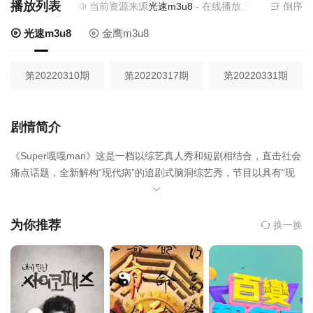
播放列表
当前资源来源
光速m3u8
- 在线播放,无需安装播放器
倒序
光速m3u8
金鹰m3u8
第20220310期
第20220317期
第20220331期
剧情简介
《Super嘎嘎man》这是一档以综艺真人秀和短剧相结合，直击社会
痛点话题，全新解构“现代病”的追剧式脑洞综艺秀，节目以具有“现
代病”代表特征的嘎嘎man5人，化身时下热点话题中的问题人群，
以搞笑戏谑的演绎重现时事，以脑洞大开的短剧抛出辛辣社会观
点，完成自我治愈和大众的共鸣。
为你推荐
换一换