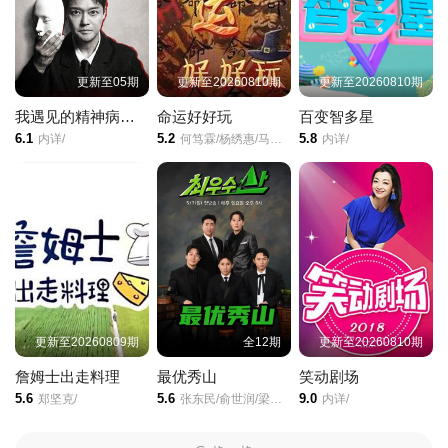
更新至05期
更新至20260810期
更新至20260810期
我遇见的精神病态者
命运好好玩
百变智多星
6.1
5.2
5.8
内详/
何笃霖/杨绣惠/马世莉/玛莉亚/
内详/
更新至20260809期
全12期
更新至20260810期
詹姆士出走料理
最优秀山
笑动剧场
5.6
5.6
9.0
郑坚克/
张东民/俞世润/梁世炯/许卿焕/
内详/