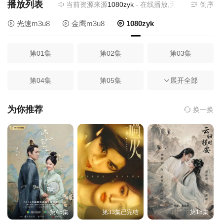
播放列表
当前资源来源
1080zyk
- 在线播放,无需安装播放器
倒序
光速m3u8
金鹰m3u8
1080zyk
第01集
第02集
第03集
第04集
第05集
第06集
展开全部
第07集
第08集
第09集
为你推荐
换一换
第10集
第11集
第12集
第13集
第14集
第15集
第16集
第17集
第18集
第45集
第33集已完结
第18集
第19集
第20集
第21集