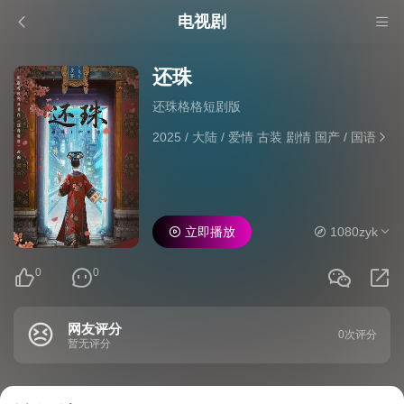
电视剧
还珠
还珠格格短剧版
2025
/
大陆
/
爱情 古装 剧情 国产
/
国语
立即播放
1080zyk
0
0
网友评分
0次评分
暂无评分