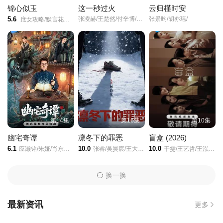
锦心似玉
这一秒过火
云归槿时安
5.6
张凌赫/王楚然/付辛博/徐振轩/
张景昀/胡亦瑶/
庶女攻略/默言花事/罗十一娘/The Sword and the Brocade/
第22集
第23集
第24集
第25集
第26集
第27集
第28集
第29集
第30集
第14集
第16集
第10集
幽宅奇谭
凛冬下的罪恶
盲盒 (2026)
6.1
10.0
10.0
应灏铭/朱娅/肖东昊/宋未央/
张睿/吴昊宸/王大奇/孙之鸿/
于雯/王艺哲/王泓鑫/卜冠今/
换一换
最新资讯
更多