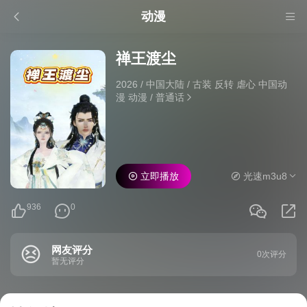
动漫
禅王渡尘
2026
/
中国大陆
/
古装 反转 虐心 中国动
漫 动漫
/
普通话
立即播放
光速m3u8
936
0
网友评分
0次评分
暂无评分