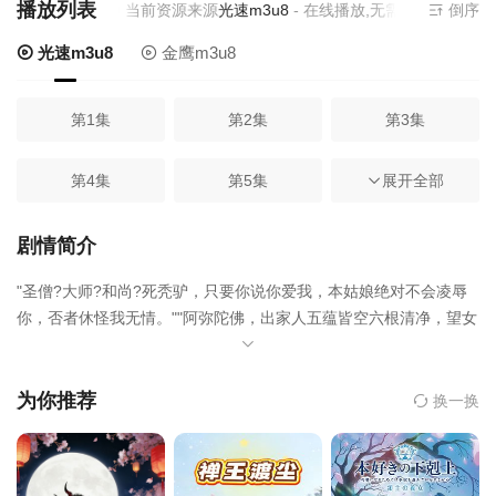
播放列表
当前资源来源
光速m3u8
- 在线播放,无需安装播放器
倒序
光速m3u8
金鹰m3u8
第1集
第2集
第3集
第4集
第5集
展开全部
第6集
第7集
第8集
第9集
剧情简介
"圣僧?大师?和尚?死秃驴，只要你说你爱我，本姑娘绝对不会凌辱
第10集
第11集
第12集
你，否者休怪我无情。""阿弥陀佛，出家人五蕴皆空六根清净，望女
施主自重。"于是乎，月黑风高夜，楚倾月对一个和尚做出了惨无人
第13集
第14集
第15集
首之事。五年之后，当品德败坏万人所指的楚倾月带着小包子回来
之事，和尚摇身一变成了俊美王爷。。"夫人带着本王的儿女去哪
为你推荐
换一换
里，本王还未说爱你。""阿弥陀佛么么哒，王爷的爱过了保质期，本
第16集
第17集
第18集
姑娘的爱处于更年期，望秃驴君自重。"
第19集
第20集
第21集