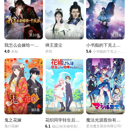
第22集
第23集
第24集
第25集
第26集
第27集
第10集
第122集
第17集
第28集
第29集
第30集
我怎么会嫁给一个反派
禅王渡尘
小书痴的下克上领主的养女
4.0
未知
5.6
未知
小书痴的下克上～为了成为图书管理员而不择手段～/第四季/本好きの下剋上～司書になるためには手段を選んでいられません～/
第31集
第32集
第33集
第34集
第35集
第36集
第37集
第38集
第39集
第40集
第41集
第42集
第5集
第4集
第5集
鬼之花嫁
花织同学转生后还是想干架
魔法光源股份有限公司第二季
第43集
第44集
第45集
鬼の花嫁/
6.1
柔光魔女股份有限公司/
福山润/关根明良/星希成奏/上田瞳/德井青空/稗田宁宁/高桥李依/五十岚裕美/伊藤彩沙/日笠阳子/内田真礼/