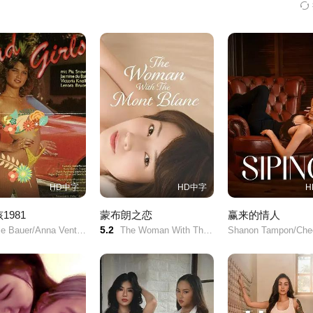
5
ya 20
Pasa At Pagmamah
Philip Luluper 2025
Pinagpalit 
al 2026
Pinili 2025
Abot langit
2025
Baby Boy 2026
Bagong Tukso 2026
Balahibong P
25
HD中字
HD中字
H
Fore
Minsan Matamis Min
Nature Lover 2025
One Last Hu
1981
蒙布朗之恋
赢来的情人
san Mapait 2025
5.2
Michelle Bauer/Anna Ventura/Victoria Knoll/Lenora Bruce/John Leslie/Ron Jeremy/
The Woman With The Mont Blanc/
Pahinga 2025
Bigay hilig- S
etish 20
e 20
Doble Kayod 2025
Doll Maker 2025
Drag Party Q