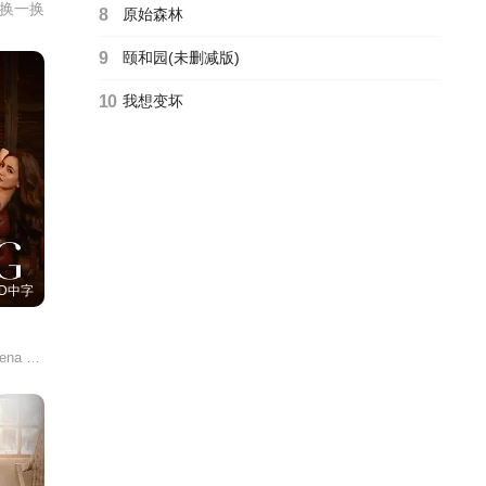
换一换
8
原始森林
9
颐和园(未删减版)
2025
10
我想变坏
 2026
usa 20
D中字
g 2025
Shanon Tampon/Cheena Dizon/Angelo Ilagan/理查德·索拉诺/
exual F
25
ueen 2