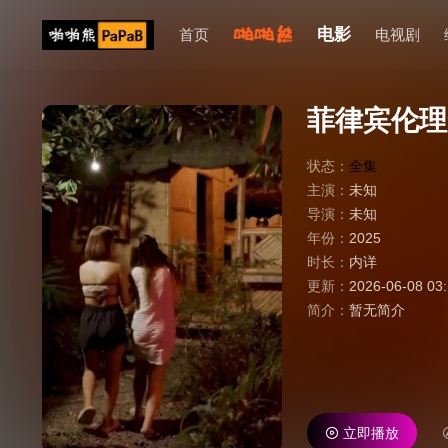
电影
首页
电视剧
菲律宾伦理
状态：
全集
主演：
未知
导演：
未知
年份：
2025
时长：
内详
更新：
2026-06-08 03
简介：
暂无简介
立即播放