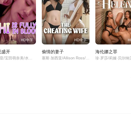
025
6
Estudyante 2025
Exchange Gift 2026
Fake Jowa 
HD中字
HD中字
H
ian 2
Gayuma 2025
Giniling 2025
Gising 20
花盛开
偷情的妻子
海伦娜之罪
GL Forever 2025
Habang Buhay 2026
Halimuyak Ni 
荣川乃亚/宝田萌奈美/水户和久伊/福田桃桃/
塞斯·加西亚/Allison Ross/文斯·里隆/Primo Angeles/
025
ions-
Sekretong Malupet 2
Service Maid
Tatlo Para Pa
025
026
6
Tumira Ng Dos 2025
Unang Biyak
Wind of Chan
5