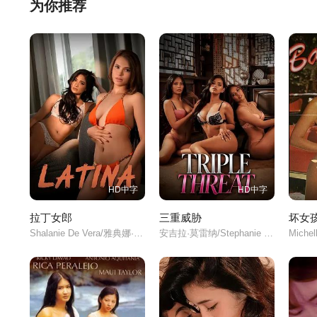
为你推荐
Takbo 2025
Pamangkin Ni Kanor
Pantasya Ni Ya
2026
26
Akin Ang Gabi 2025
Aliwan Inn 2025
Ari and Janna 
HD中字
HD中字
Matinik 2025
May Alak May Balak
Mga Babae Ni 
拉丁女郎
三重威胁
坏女孩
2026
man 2025
Shalanie De Vera/雅典娜·瑞德/马可·莫拉/Joko Rivera/
安吉拉·莫雷纳/Stephanie Raz/米凯拉·拉兹/
Bihag (Star Sinema
Breast Friends Fore
Cumming of Ag