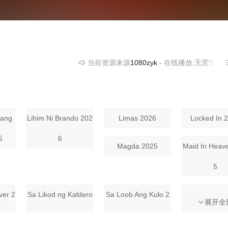
当前资源来源
1080zyk
- 在线播放,无需安装播放器
lang
Lihim Ni Brando 202
Limas 2026
Locked In 
5
6
Magda 2025
Maid In Heav
5
ver 2
Sa Likod ng Kaldero
Sa Loob Ang Kulo 2
Sawsawan 
展开全
2026
026
Tahan Tahan