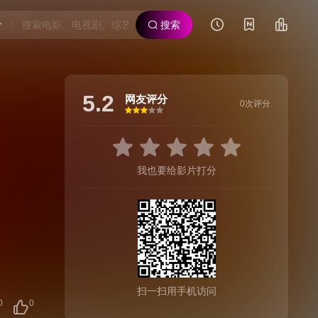
搜索
5.2
网友评分
0次评分
很差
较差
还行
推荐
力荐
我也要给影片打分
扫一扫用手机访问
0
0