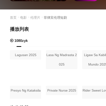
首页
电影
伦理片
菲律宾伦理短剧
播放列表
1080zyk
Lagusan 2025
Lasa Ng Madrasta 2
Ligaw Sa Kabi
025
Mundo 202
Presyo Ng Kataksila
Private Nurse 2025
Rider Sweet Lo
n 2025
025