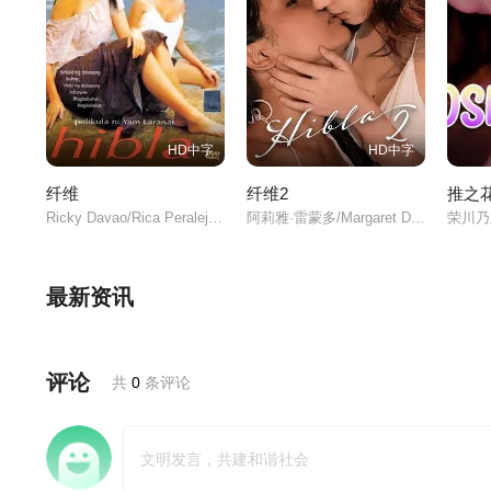
x) 2025
ver 2026
20
Dungis Sa Batis 202
Ekis 2025
Enero 202
5
HD中字
HD中字
Flower Vase 2025
Forgetting Mar
纤维
纤维2
推之
025
Ricky Davao/Rica Peralejo//毛伊·泰勒/
阿莉雅·雷蒙多/Margaret Diaz/阿尔比·卡西诺/Leandro Baldemor/
最新资讯
Halinghing Ni Pama
Happy Ending 2025
Secret Confess
ngkin 2025
Swipe Right 2
评论
共
0
条评论
Tinuhog 2026
Tirador Ng Mga Eab
Tuli 2025
ab 2026