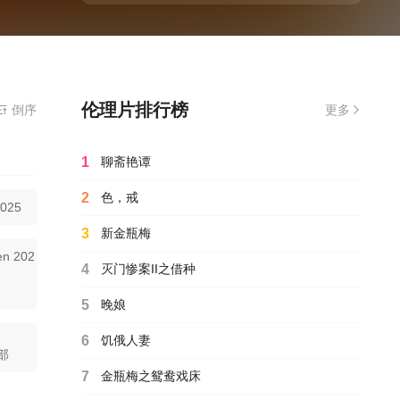
伦理片排行榜
倒序
更多
1
聊斋艳谭
2
色，戒
2025
3
新金瓶梅
en 202
4
灭门惨案II之借种
5
晚娘
6
饥俄人妻
2025
部
7
金瓶梅之鸳鸯戏床
an 202