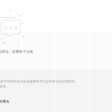
025
Trans Love 2025
Special na Padala 2
Strings Attac
026_2
6
无评论，赶紧抢个沙发
何由于内容的合法性及健康性所引起的争议和法律责任。
处理。
应爬虫