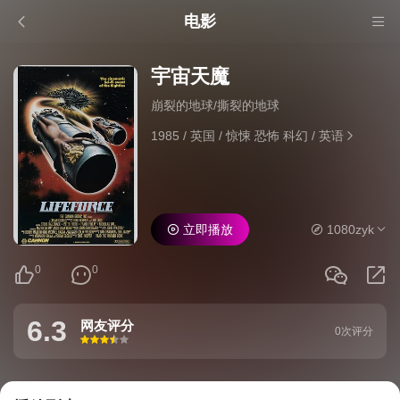
电影
宇宙天魔
崩裂的地球/撕裂的地球
1985
/
英国
/
惊悚 恐怖 科幻
/
英语
立即播放
1080zyk
0
0
6.3
网友评分
0次评分
很差
较差
还行
推荐
力荐