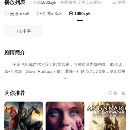
播放列表
当前资源来源
1080zyk
- 在线播放,无需安装播放器
倒序
光速m3u8
金鹰m3u8
1080zyk
HD中字
剧情简介
宇宙飞船邱吉尔号接近哈雷彗星，欲探知其内部构造。船长汤
姆•卡尔森（Steve Railsback 饰）带领一组队员走出船舱，发现彗星
内部藏有一艘废弃的飞船，内有多具奇怪生物的干尸以及三个沉睡
在水晶棺内的人类。为解开其中奥秘，汤姆下令将他们带回飞船。
三十天后，空无一人的邱吉尔号飞临地球，航天总署派出哥伦
为你推荐
换一换
比亚号与之对接。宇航员在船中发现焚烧的痕迹和那三个沉睡之
人，而机组成员全部死亡。回到地球后，三个人中的女性（Mathilda
May 饰）突然苏醒，吸取了年轻守卫的精气。之后守卫变成干尸，
并最终风化。不久其他两人苏醒，似乎一场灾难正降临地球……