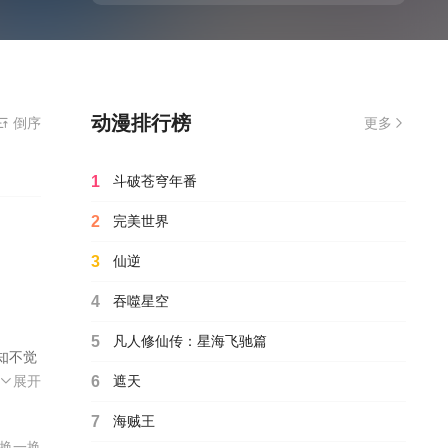
动漫排行榜
倒序
更多
1
斗破苍穹年番
2
完美世界
3
仙逆
4
吞噬星空
5
凡人修仙传：星海飞驰篇
知不觉
斯威克
展开
6
遮天
行。在经
7
海贼王
肖特 M
换一换