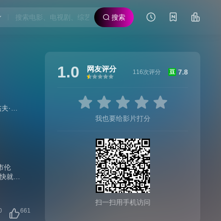
搜索
1.0
网友评分
7.8
116次评分
豆
很差
较差
还行
推荐
力荐
·贝内特
/
蒂姆·本廷克
/
巴瑞·波斯威克
/
杰森·亚历山大
/
菲尔·普洛克
我也要给影片打分
市伦
快就被
瑞·波
风靡全
扫一扫用手机访问
又邪恶
0
661
为拉斯