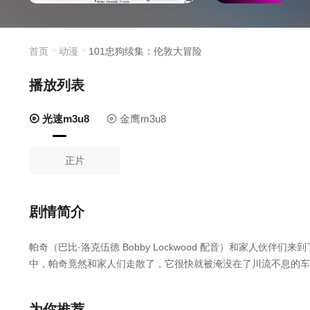
（马丁·肖特 M
首页
动漫
101忠狗续集：伦敦大冒险
播放列表
光速m3u8
金鹰m3u8
正片
剧情简介
帕奇（巴比·洛克伍德 Bobby Lockwood 配音）和家人
中，帕奇竟然和家人们走散了，它很快就被淹没在了川流不息的
Barry Bostwick 饰）的狗狗，这可乐坏了帕奇，因为雷
历了上一次的失败后，贪婪而又邪恶的克鲁拉（苏珊·布莱克利 Susa
为你推荐