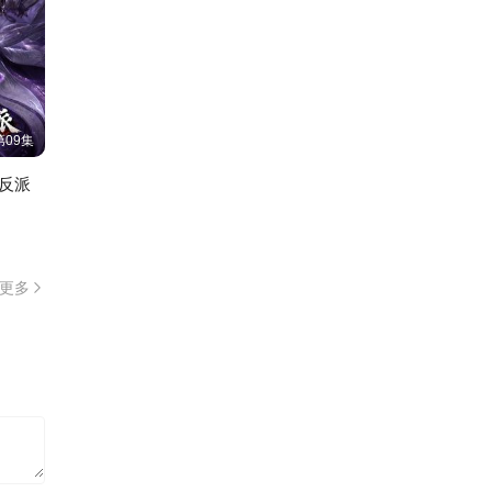
第09集
反派
更多