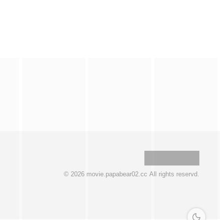
© 2026 movie.papabear02.cc All rights reservd.
深色模式