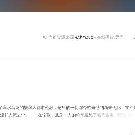
artin Short 饰）的艺术家，企图用斑点狗的皮来制作艺术作品。
当前资源来源
光速m3u8
- 在线播放,无需安装播放器
伙伴们来到了车水马龙的繁华大都市伦敦，这里的一切都令帕奇感到新奇无比，在不
车流和人流之中。 在伦敦，孤身一人的帕奇遇见了名为雷电（巴瑞·波
电是经常在电视上出现，风靡全球的明星狗狗，两只狗很快就成为了好友，结伴而
n Blakely 饰）并没有放弃她的阴谋，这一次，她联手名为拉斯（马丁·