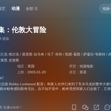
动漫
综艺
全部
视频
续集：伦敦大冒险
大冒险
弗兰克·维尔克
/
莫里斯·拉马奇
/
马丁·肖特
/
凯斯·索西
/
萨缪尔·韦斯特
/
杰夫
布莱恩·史密斯
地区：
美国
类型：
动漫电影
上映：
2003-01-20
语言：
英语
:47
伍德 Bobby Lockwood 配音）和家人伙伴们来到了车水马龙的繁华大都
都令帕奇感到新奇无比，在不知不觉中，帕奇竟然和家人们走散了，它很
息的车流和人流之中。 在伦敦，孤身一人的帕奇遇见了名为雷电（巴
y Bostwick 饰）的狗狗，这可乐坏了帕奇，因为雷电是经常在电视上出现，
两只狗很快就成为了好友，结伴而行。在经历了上一次的失败后，贪婪而
光速m3u8
布莱克利 Susan Blakely 饰）并没有放弃她的阴谋，这一次，她联手名