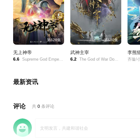
第628集
第680集
无上神帝
武神主宰
李熊
6.6
6.2
Supreme God Emperor/
The God of War Dominates/Martial Master/
齐璇/
最新资讯
评论
共
0
条评论