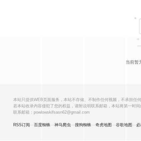
当前暂
本站只提供WEB页面服务，本站不存储、不制作任何视频，不承担任
若本站收录内容侵犯了您的权益，请附说明联系邮箱，本站将第一时间
联系邮箱：powlowskifsasn62@gmail.com
RSS订阅
—
百度蜘蛛
—
神马爬虫
—
搜狗蜘蛛
—
奇虎地图
—
谷歌地图
—
必