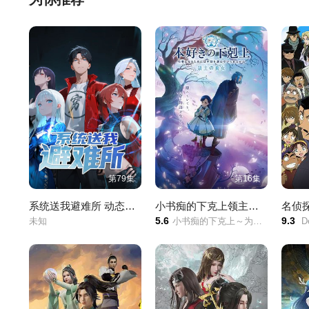
artin Short 饰）的艺术家，企图用斑点狗的皮来制作艺术作品。
第79集
第16集
系统送我避难所 动态漫画 第一季
小书痴的下克上领主的养女
名侦
5.6
9.3
未知
小书痴的下克上～为了成为图书管理员而不择手段～/第四季/本好きの下剋上～司書になるためには手段を選んでいられません～/
Detec