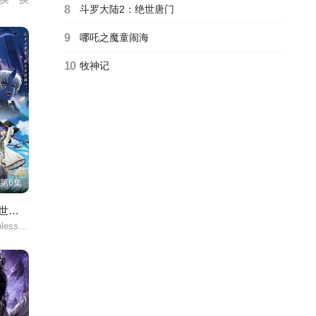
8
斗罗大陆2：绝世唐门
9
哪吒之魔童闹海
10
牧神记
第6集
无职转生Ⅲ 到了异世界就拿出真本事 第三季
Mushoku Tensei: Jobless Reincarnation Season 3/