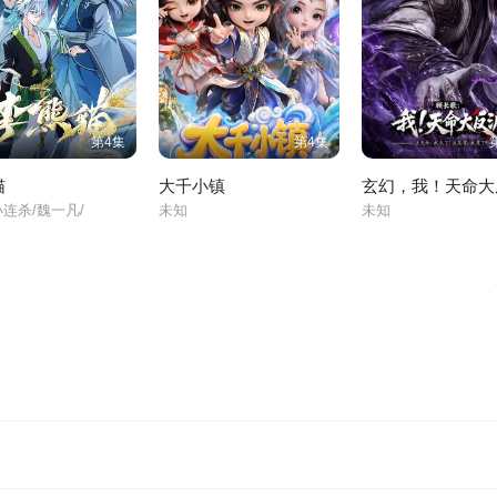
第4集
第4集
猫
大千小镇
玄幻，我！天命大
小连杀/魏一凡/
未知
未知