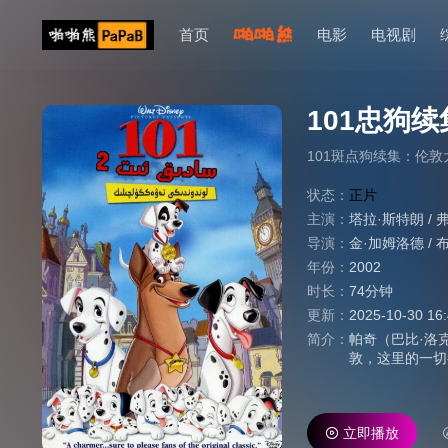
首页
电影
电视剧
101忠狗
101斑点狗续集：伦敦
状态：
正片
主演：
塔拉·斯特朗
/
导演：
金·加姆洛德
/
年份：
2002
时长：
74分钟
更新：
2025-10-30 16
简介：
帕奇（巴比·洛克
敦，这里的一切
淹没在了川流不
斯威克 Barr
球的明星狗狗，
立即播放
的克鲁拉（苏珊·