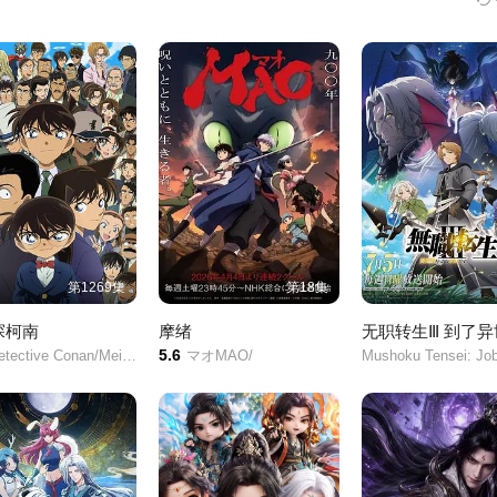
第1269集
第18集
探柯南
摩绪
5.6
tive Conan/Meitantei Conan/Case Closed/
マオMAO/