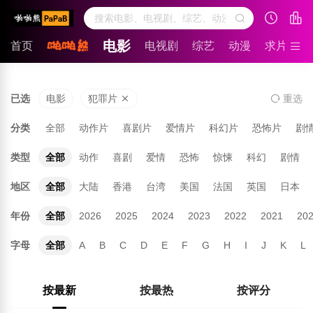
电影
首页
电视剧
综艺
动漫
求片留言
已选
电影
犯罪片
重
选
分类
全部
动作片
喜剧片
爱情片
科幻片
恐怖片
剧
类型
全部
动作
喜剧
爱情
恐怖
惊悚
科幻
剧情
地区
全部
大陆
香港
台湾
美国
法国
英国
日本
年份
全部
2026
2025
2024
2023
2022
2021
20
字母
全部
A
B
C
D
E
F
G
H
I
J
K
L
按最新
按最热
按评分