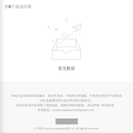
共
0
个筛选结果
暂无数据
本站只提供WEB页面服务，本站不存储、不制作任何视频，不承担任何由于内容的合
法性及健康性所引起的争议和法律责任。
若本站收录内容侵犯了您的权益，请附说明联系邮箱，本站将第一时间处理。
联系邮箱：powlowskifsasn62@gmail.com
© 2026 movie.papabear02.cc All rights reservd.