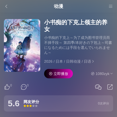
动漫
小书痴的下克上领主的养
女
小书痴的下克上～为了成为图书管理员而
不择手段～ 第四季/本好きの下剋上～司書
になるためには手段を選んでいられませ
ん～
2026
/
日本
/
日韩动漫
/
日语
立即播放
1080zyk
0
0
5.6
网友评分
0次评分
很差
较差
还行
推荐
力荐