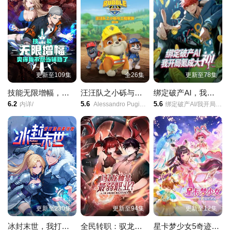
更新至109集
全26集
更新至78集
技能无限增幅，爽得我不想当辅助了！动态漫画
汪汪队之小砾与工程家族第三季国语
绑定破产AI，我开局氪成大神动态漫画第一季
6.2
5.6
5.6
内详/
Alessandro Pugiotto/Leslie Adlam/拉克斯顿·汉斯贝克/
绑定破产AI/我开局氪成大神/动态漫画/第1季/
更新至230集
更新至94集
更新至12集
冰封末世，我打造完美领地动态漫画
全民转职：驭龙师是最弱职业？动态漫画
星卡梦少女5奇迹绽放