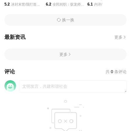
5.2
6.2
6.1
冰封末世/我打造完美领地/动态漫画/
全民转职：驭龙师是最弱职业？/动态漫画/
内详/
换一换
最新资讯
更多
更多
评论
共
0
条评论