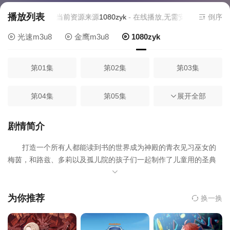
播放列表
当前资源来源
1080zyk
- 在线播放,无需安装播放器
倒序
光速m3u8
金鹰m3u8
1080zyk
第01集
第02集
第03集
第04集
第05集
第06集
展开全部
第07集
第08集
第09集
剧情简介
打造一个所有人都能读到书的世界成为神殿的青衣见习巫女的
第10集
第11集
第12集
梅茵，和路兹、多莉以及孤儿院的孩子们一起制作了儿童用的圣典
绘本。对书本的热情有增无减的梅茵，赋予了约翰与海蒂"古腾堡"的
第13集
第14集
第15集
封号后，向下一个目标"活版印刷"迈进。然而，梅茵的前方却是一片
乌云笼罩。察觉到拥有强大魔力与奇异知识的梅茵具有利用价值的
为你推荐
换一换
贵族、以及对梅茵怀恨在心的贵族，暗中盯上了梅茵。
第16集