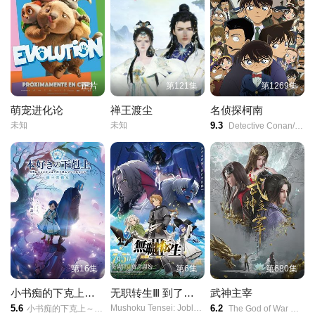
第22集
第23集
第24集
第25集
第26集
第27集
正片
第121集
第1269集
第28集
第29集
第30集
萌宠进化论
禅王渡尘
名侦探柯南
未知
未知
9.3
Detective Conan/Meitantei Conan/Case Closed/
第31集
第32集
第33集
第34集
第35集
第36集
第37集
第38集
第39集
第40集
第41集
第42集
第16集
第6集
第680集
小书痴的下克上领主的养女
无职转生Ⅲ 到了异世界就拿出真本事 第三季
武神主宰
第43集
第44集
第45集
5.6
Mushoku Tensei: Jobless Reincarnation Season 3/
6.2
小书痴的下克上～为了成为图书管理员而不择手段～/第四季/本好きの下剋上～司書になるためには手段を選んでいられません～/
The God of War Dominates/Martial Master/