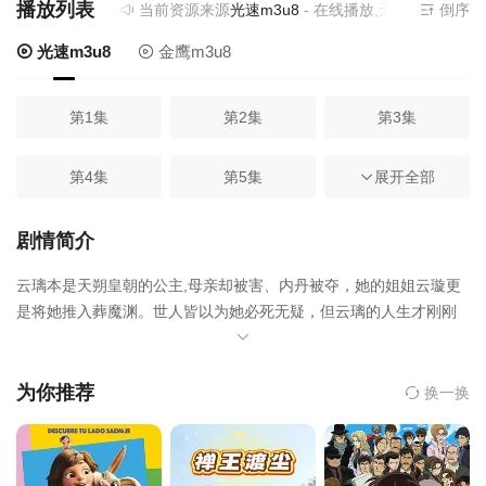
播放列表
当前资源来源
光速m3u8
- 在线播放,无需安装播放器
倒序
光速m3u8
金鹰m3u8
第1集
第2集
第3集
第4集
第5集
展开全部
第6集
第7集
第8集
第9集
剧情简介
云璃本是天朔皇朝的公主,母亲却被害、内丹被夺，她的姐姐云璇更
第10集
第11集
第12集
是将她推入葬魔渊。世人皆以为她必死无疑，但云璃的人生才刚刚
开始——天赋觉醒、收服妖兽，云璃在魔界如鱼得水。傲娇帅气的
第13集
第14集
第15集
猫妖、柔弱可怜的兔妖、美丽危险的狐妖……统统为我所用。还有
那个表面冷厉无情、实力碾压三界的魔界主宰墨琰，似乎与云璃有
为你推荐
换一换
一段很深的渊源。
第16集
第17集
第18集
第19集
第20集
第21集