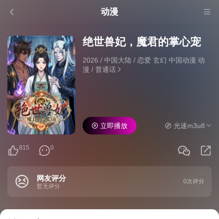
动漫
绝世兽妃，魔君的掌心宠
2026
/
中国大陆
/
恋爱 玄幻 中国动漫 动
漫
/
普通话
立即播放
光速m3u8
815
0
网友评分
0次评分
暂无评分