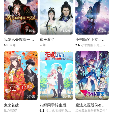
第22集
第23集
第24集
第25集
第26集
第27集
第10集
第122集
第17集
第28集
第29集
第30集
我怎么会嫁给一个反派
禅王渡尘
小书痴的下克上领主的养女
4.0
未知
5.6
未知
小书痴的下克上～为了成为图书管理员而不择手段～/第四季/本好きの下剋上～司書になるためには手段を選んでいられません～/
第31集
第32集
第33集
第34集
第35集
第36集
第37集
第38集
第39集
第40集
第42集
第43集
第5集
第4集
第5集
鬼之花嫁
花织同学转生后还是想干架
魔法光源股份有限公司第二季
鬼の花嫁/
6.1
柔光魔女股份有限公司/
福山润/关根明良/星希成奏/上田瞳/德井青空/稗田宁宁/高桥李依/五十岚裕美/伊藤彩沙/日笠阳子/内田真礼/