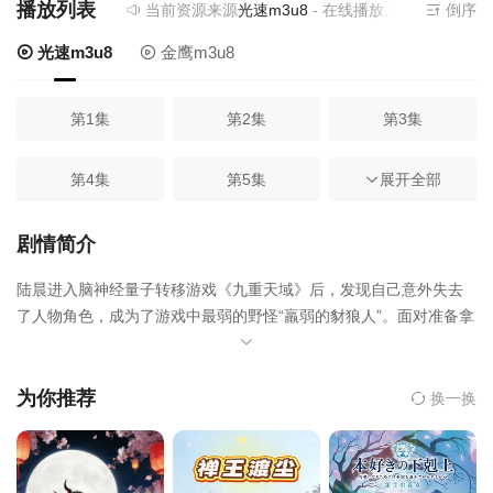
播放列表
当前资源来源
光速m3u8
- 在线播放,无需安装播放器
倒序
光速m3u8
金鹰m3u8
第1集
第2集
第3集
第4集
第5集
展开全部
第6集
第7集
第8集
第9集
剧情简介
陆晨进入脑神经量子转移游戏《九重天域》后，发现自己意外失去
第10集
第11集
第12集
了人物角色，成为了游戏中最弱的野怪“羸弱的豺狼人”。面对准备拿
他升级的玩家们，陆晨手提破损的豺狼人棒槌，从一级豺狼人开始
第13集
第14集
第15集
了进化。随着陆晨不断击杀更多物种，获得新天赋，提升天赋等
级。
为你推荐
换一换
第16集
第17集
第18集
第19集
第20集
第21集