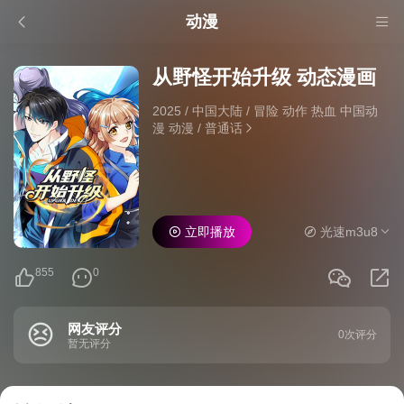
动漫
从野怪开始升级 动态漫画
2025
/
中国大陆
/
冒险 动作 热血 中国动
漫 动漫
/
普通话
立即播放
光速m3u8
855
0
网友评分
0次评分
暂无评分